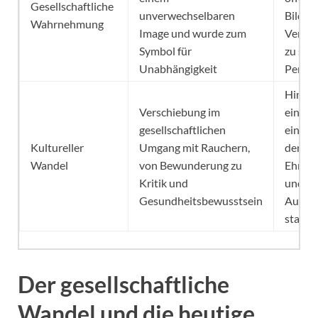
Gesellschaftliche
unverwechselbaren
Bild u
Wahrnehmung
Image und wurde zum
Verbi
Symbol für
zu sei
Unabhängigkeit
Perso
Hinter
Verschiebung im
eine Sp
gesellschaftlichen
ein Ma
Kultureller
Umgang mit Rauchern,
der für
Wandel
von Bewunderung zu
Ehrlic
Kritik und
und
Gesundheitsbewusstsein
Authen
stand
Der gesellschaftliche
Wandel und die heutige