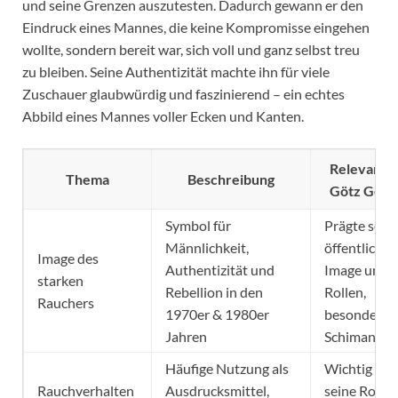
und seine Grenzen auszutesten. Dadurch gewann er den
Eindruck eines Mannes, die keine Kompromisse eingehen
wollte, sondern bereit war, sich voll und ganz selbst treu
zu bleiben. Seine Authentizität machte ihn für viele
Zuschauer glaubwürdig und faszinierend – ein echtes
Abbild eines Mannes voller Ecken und Kanten.
Relevanz f
Thema
Beschreibung
Götz Geor
Symbol für
Prägte sein
Männlichkeit,
öffentliches
Image des
Authentizität und
Image und
starken
Rebellion in den
Rollen,
Rauchers
1970er & 1980er
besonders a
Jahren
Schimanski
Häufige Nutzung als
Wichtig für
Rauchverhalten
Ausdrucksmittel,
seine Rolle 