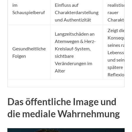
im
Einfluss auf
realistischer
Schauspielberuf
Charakterdarstellung
rauer
und Authentizität
Charakter
Zeigt die
Langzeitschäden an
Konsequen
Atemwegen & Herz-
seines raue
Gesundheitliche
Kreislauf-System,
Lebensstils
Folgen
sichtbare
und seine
Veränderungen im
spätere
Alter
Reflexion
Das öffentliche Image und
die mediale Wahrnehmung