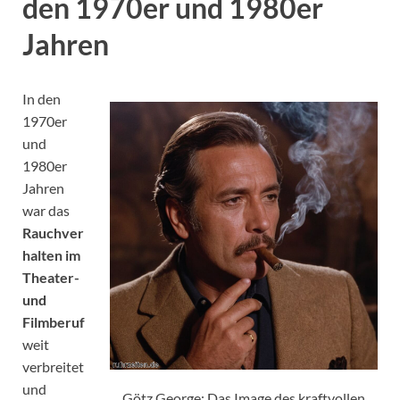
den 1970er und 1980er
Jahren
In den
1970er
und
1980er
Jahren
war das
Rauchver
halten im
Theater-
und
Filmberuf
weit
verbreitet
und
Götz George: Das Image des kraftvollen