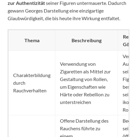
zur Authentizität
seiner Figuren untermauerte. Dadurch
gewann Georges Darstellung eine einzigartige
Glaubwürdigkeit, die bis heute ihre Wirkung entfaltet.
Releva
Thema
Beschreibung
Götz 
Verstä
Verwendung von
Authen
Zigaretten als Mittel zur
seiner
Charakterbildung
Gestaltung von Rollen,
Figure
durch
um Eigenschaften wie
besond
Rauchverhalten
Härte oder Rebellion zu
seinen
unterstreichen
ikonis
Rollen
Offene Darstellung des
Beeinf
Rauchens führte zu
sein
einem
öffent