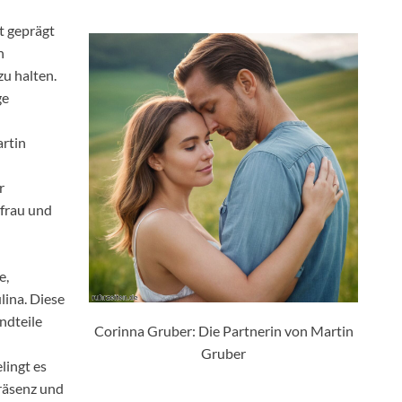
t geprägt
n
zu halten.
ge
artin
r
efrau und
e,
lina. Diese
ndteile
Corinna Gruber: Die Partnerin von Martin
Gruber
lingt es
Präsenz und