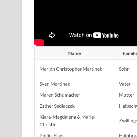
Name
Famili
Marlon Christopher Martinek
Sohn
Sven Martinek
Vater
Maren Schumacher
Mutter
Esther Sedlaczek
Halbsch
Klara-Magdalena & Marie-
Zwillin
Christin
Philip-Elias
Halbbru