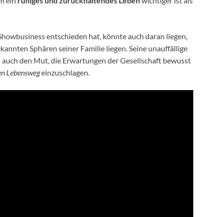
hm ein
ruhiges und zurückhaltendes Leben
wichtiger ist als
Showbusiness entschieden hat, könnte auch daran liegen,
ekannten Sphären seiner Familie liegen. Seine unauffällige
rn auch den Mut, die Erwartungen der Gesellschaft bewusst
nen Lebensweg
einzuschlagen.