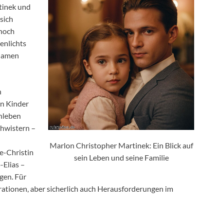
tinek und
sich
nnoch
enlichts
 Namen
n
en Kinder
nleben
chwistern –
Marlon Christopher Martinek: Ein Blick auf
ie-Christin
sein Leben und seine Familie
-Elias –
gen. Für
rationen, aber sicherlich auch Herausforderungen im