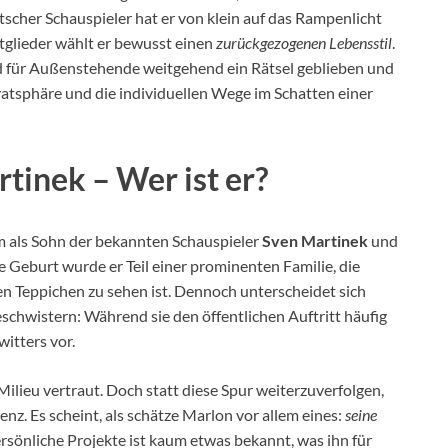
tscher Schauspieler hat er von klein auf das Rampenlicht
tglieder wählt er bewusst einen
zurückgezogenen Lebensstil
.
nd für Außenstehende weitgehend ein Rätsel geblieben und
atsphäre und die individuellen Wege im Schatten einer
tinek – Wer ist er?
lem als Sohn der bekannten Schauspieler
Sven Martinek
und
ne Geburt wurde er Teil einer prominenten Familie, die
n Teppichen zu sehen ist. Dennoch unterscheidet sich
schwistern: Während sie den öffentlichen Auftritt häufig
witters vor.
ilieu vertraut. Doch statt diese Spur weiterzuverfolgen,
z. Es scheint, als schätze Marlon vor allem eines:
seine
rsönliche Projekte ist kaum etwas bekannt, was ihn für