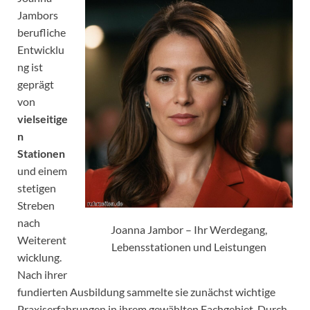
Jambors
berufliche
Entwicklu
ng ist
geprägt
von
vielseitige
n
Stationen
und einem
stetigen
Streben
nach
Joanna Jambor – Ihr Werdegang,
Weiterent
Lebensstationen und Leistungen
wicklung.
Nach ihrer
fundierten Ausbildung sammelte sie zunächst wichtige
Praxiserfahrungen in ihrem gewählten Fachgebiet. Durch