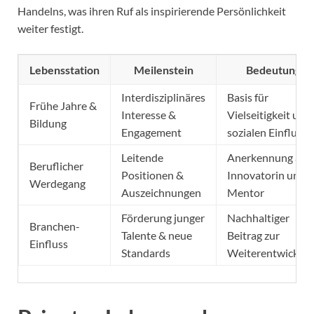
Handelns, was ihren Ruf als inspirierende Persönlichkeit
weiter festigt.
Lebensstation
Meilenstein
Bedeutung
Interdisziplinäres
Basis für
Frühe Jahre &
Interesse &
Vielseitigkeit und
Bildung
Engagement
sozialen Einfluss
Leitende
Anerkennung als
Beruflicher
Positionen &
Innovatorin und
Werdegang
Auszeichnungen
Mentor
Förderung junger
Nachhaltiger
Branchen-
Talente & neue
Beitrag zur
Einfluss
Standards
Weiterentwicklu