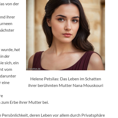
das von der
end ihrer
ourneen
nächster
 wurde,
hat
in der
ie sich, ein
rnt vom
 darunter
Helene Petsilas: Das Leben im Schatten
r eine
ihrer berühmten Mutter Nana Mouskouri
re
 zum Erbe ihrer Mutter bei.
e Persönlichkeit, deren Leben vor allem durch Privatsphäre