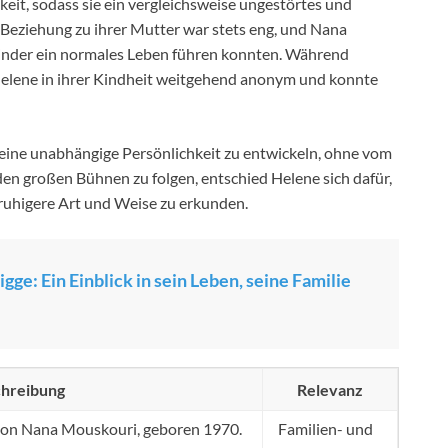
eit, sodass sie ein vergleichsweise ungestörtes und
Beziehung zu ihrer Mutter war stets eng, und Nana
Kinder ein normales Leben führen konnten. Während
Helene in ihrer Kindheit weitgehend anonym und konnte
 eine unabhängige Persönlichkeit zu entwickeln, ohne vom
en großen Bühnen zu folgen, entschied Helene sich dafür,
 ruhigere Art und Weise zu erkunden.
e: Ein Einblick in sein Leben, seine Familie
hreibung
Relevanz
r von Nana Mouskouri, geboren 1970.
Familien- und