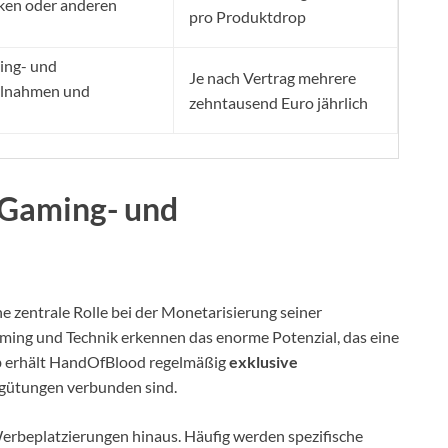
ken oder anderen
pro Produktdrop
ing- und
Je nach Vertrag mehrere
ilnahmen und
zehntausend Euro jährlich
 Gaming- und
 zentrale Rolle bei der Monetarisierung seiner
ing und Technik erkennen das enorme Potenzial, das eine
lb erhält HandOfBlood regelmäßig
exklusive
ergütungen verbunden sind.
rbeplatzierungen hinaus. Häufig werden spezifische