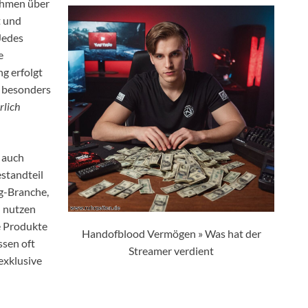
nahmen über
t und
Jedes
e
g erfolgt
s besonders
rlich
 auch
estandteil
g-Branche,
n nutzen
e Produkte
Handofblood Vermögen » Was hat der
ssen oft
Streamer verdient
exklusive