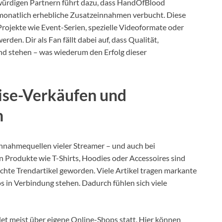
würdigen Partnern führt dazu, dass HandOfBlood
monatlich erhebliche Zusatzeinnahmen verbucht. Diese
Projekte wie Event-Serien, spezielle Videoformate oder
rden. Dir als Fan fällt dabei auf, dass Qualität,
und stehen – was wiederum den Erfolg dieser
se-Verkäufen und
n
nnahmequellen vieler Streamer – und auch bei
n Produkte wie T-Shirts, Hoodies oder Accessoires sind
chte Trendartikel geworden. Viele Artikel tragen markante
os in Verbindung stehen. Dadurch fühlen sich viele
det meist über eigene Online-Shops statt. Hier können