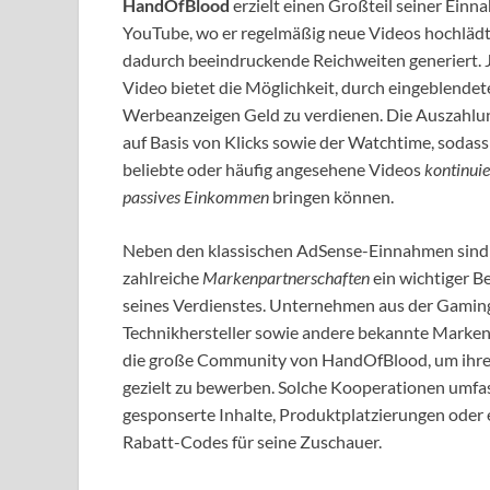
HandOfBlood
erzielt einen Großteil seiner Ein
YouTube, wo er regelmäßig neue Videos hochläd
dadurch beeindruckende Reichweiten generiert. 
Video bietet die Möglichkeit, durch eingeblendet
Werbeanzeigen Geld zu verdienen. Die Auszahlun
auf Basis von Klicks sowie der Watchtime, sodas
beliebte oder häufig angesehene Videos
kontinuie
passives Einkommen
bringen können.
Neben den klassischen AdSense-Einnahmen sind
zahlreiche
Markenpartnerschaften
ein wichtiger B
seines Verdienstes. Unternehmen aus der Gamin
Technikhersteller sowie andere bekannte Marke
die große Community von HandOfBlood, um ihr
gezielt zu bewerben. Solche Kooperationen umfa
gesponserte Inhalte, Produktplatzierungen oder 
Rabatt-Codes für seine Zuschauer.