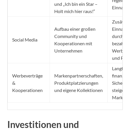
regelmäß
und „Ich bin ein Star –
Einnahm
Holt mich hier raus!“
Zusätzli
Aufbau einer großen
Einnahm
Community und
durch
Social Media
Kooperationen mit
bezahlte
Unternehmen
Werbun
und Post
Langfrist
Werbeverträge
Markenpartnerschaften,
finanziel
&
Produktplatzierungen
Sicherhei
Kooperationen
und eigene Kollektionen
steigend
Marktwe
Investitionen und