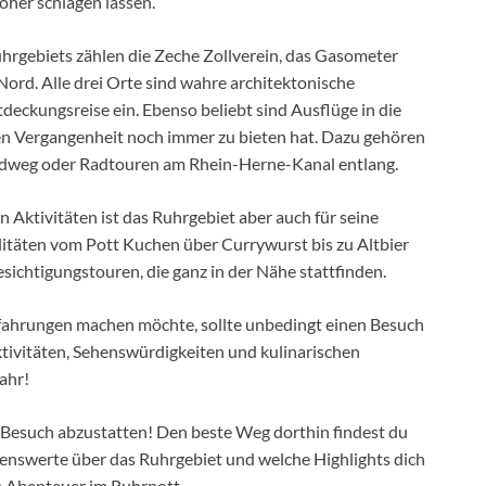
öher schlagen lassen.
rgebiets zählen die Zeche Zollverein, das Gasometer
rd. Alle drei Orte sind wahre architektonische
eckungsreise ein. Ebenso beliebt sind Ausflüge in die
llen Vergangenheit noch immer zu bieten hat. Dazu gehören
dweg oder Radtouren am Rhein-Herne-Kanal entlang.
n Aktivitäten ist das Ruhrgebiet aber auch für seine
itäten vom Pott Kuchen über Currywurst bis zu Altbier
esichtigungstouren, die ganz in der Nähe stattfinden.
fahrungen machen möchte, sollte unbedingt einen Besuch
ktivitäten, Sehenswürdigkeiten und kulinarischen
ahr!
en Besuch abzustatten! Den beste Weg dorthin findest du
senswerte über das Ruhrgebiet und welche Highlights dich
es Abenteuer im Ruhrpott