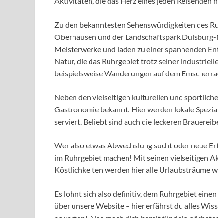
Aktivitäten, die das Herz eines jeden Reisenden h
Zu den bekanntesten Sehenswürdigkeiten des Ruh
Oberhausen und der Landschaftspark Duisburg-No
Meisterwerke und laden zu einer spannenden Entd
Natur, die das Ruhrgebiet trotz seiner industrie
beispielsweise Wanderungen auf dem Emscherra
Neben den vielseitigen kulturellen und sportliche
Gastronomie bekannt: Hier werden lokale Spezial
serviert. Beliebt sind auch die leckeren Brauereib
Wer also etwas Abwechslung sucht oder neue Er
im Ruhrgebiet machen! Mit seinen vielseitigen A
Köstlichkeiten werden hier alle Urlaubsträume w
Es lohnt sich also definitiv, dem Ruhrgebiet ein
über unsere Website – hier erfährst du alles Wis
erwarten! Also mach dich bereit für dein nächst